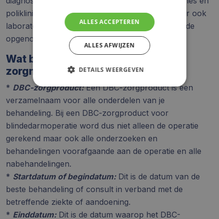
diagnose, zorgactiviteiten zoals ziekenhuisopnames en
polikliniekbezoeken en eventuele operaties. Maar ook
ALLES ACCEPTEREN
laboratoriumonderzoeken worden in de DBC-code
opgenomen.
ALLES AFWIJZEN
Wat betekenen alle begrippen op je
zorgnota:
DETAILS WEERGEVEN
*
DBC-zorgproduct:
Een DBC-zorgproduct is een
verzamelnaam voor alle onderdelen van je
behandeling. Bij een DBC-zorgproduct voor
blindedarmoperatie word dus niet alleen de operatie
gerekend maar ook alle onderzoeken en
behandelingen voorafgaande aan de operatie en alle
nabehandelingen.
*
Startdatum of begindatum:
Dit is de datum van de
beste behandeling of consult in verband met de
betreffende ziekte of aandoening.
*
Einddatum:
Dit is de datum waarop het DBC-