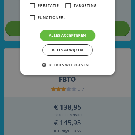
€ 152,25
PRESTATIE
TARGETING
min. eigen risico
FUNCTIONEEL
Bereken je premie
ALLES ACCEPTEREN
ALLES AFWIJZEN
DETAILS WEERGEVEN
FBTO
3.7
€ 138,95
max. eigen risico
€ 145,95
min. eigen risico