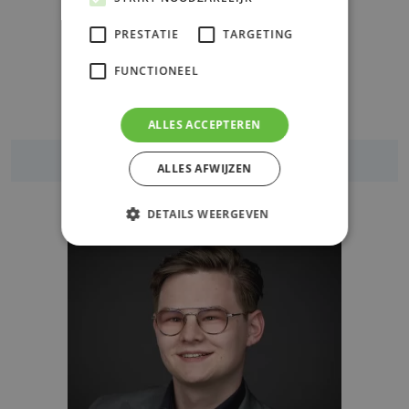
PRESTATIE
TARGETING
FUNCTIONEEL
Jordi de Koning
ALLES ACCEPTEREN
Zorgverzekeringsexpert
ALLES AFWIJZEN
DETAILS WEERGEVEN