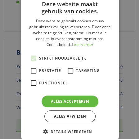
Just
Deze website maakt
gebruik van cookies.
Alle zorgverzekeringen vergelijken
Deze website gebruikt cookies om uw
gebruikerservaring te verbeteren. Door onze
website te gebruiken, stemt u in met alle
cookies in overeenstemming met ons
Cookiebeleid.
Lees verder
Beoordelingen
STRIKT NOODZAKELIJK
Premie
3.0
PRESTATIE
TARGETING
Service
3.8
FUNCTIONEEL
Zorgkeuze
3.8
ALLES ACCEPTEREN
Vergoeding
3.4
ALLES AFWIJZEN
Schrijf een review
DETAILS WEERGEVEN