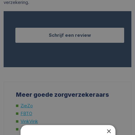
verzekering.
Schrijf een review
Meer goede zorgverzekeraars
ZieZo
FBTO
VinkVink
OHRA
×