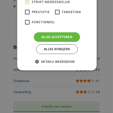
STRIKT NOODZAKELIJK
Just
PRESTATIE
TARGETING
Alle zorgverzekeringen vergelijken
FUNCTIONEEL
ALLES ACCEPTEREN
Beoordelingen
ALLES AFWIJZEN
Premie
3.9
DETAILS WEERGEVEN
Service
3.9
Zorgkeuze
4.1
Vergoeding
3.9
Schrijf een review