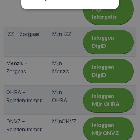
Inloggen
Interpolis
Mijn
Interpolis
IZZ – Zorgpas
Mijn IZZ
Inloggen
DigiD
Menzis –
Mijn
Inloggen
Zorgpas
Menzis
DigiD
OHRA –
Mijn
Inloggen
Relatienummer
OHRA
Mijn OHRA
ONVZ –
MijnONVZ
Inloggen
Relatienummer
MijnONVZ