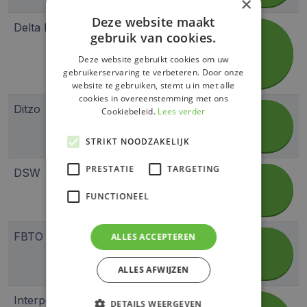
×
Deze website maakt
Delta Lloyd
Mijn Delta
Inloggen
gebruik van cookies.
Lloyd
Mijn Delta
Deze website gebruikt cookies om uw
Lloyd
gebruikerservaring te verbeteren. Door onze
website te gebruiken, stemt u in met alle
cookies in overeenstemming met ons
Ditzo
Mijn Ditzo
Cookiebeleid.
Lees verder
Inloggen
Mijn Ditzo
STRIKT NOODZAKELIJK
PRESTATIE
TARGETING
DSW
MijnDSW
Inloggen
FUNCTIONEEL
MijnDSW
FBTO
MijnFBTO
ALLES ACCEPTEREN
Inloggen
MijnFBTO
ALLES AFWIJZEN
Interpolis
Mijn
DETAILS WEERGEVEN