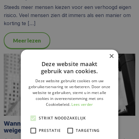
Steeds meer mensen kiezen voor een verhoogd eigen
risico. Veel mensen zien dit immers als een manier om
korting te […]
Meer lezen
×
Deze website maakt
gebruik van cookies.
Deze website gebruikt cookies om uw
gebruikerservaring te verbeteren. Door onze
website te gebruiken, stemt u in met alle
cookies in overeenstemming met ons
Cookiebeleid.
Lees verder
STRIKT NOODZAKELIJK
Wanneer kan een zorgverzekeraar je
weigeren?
PRESTATIE
TARGETING